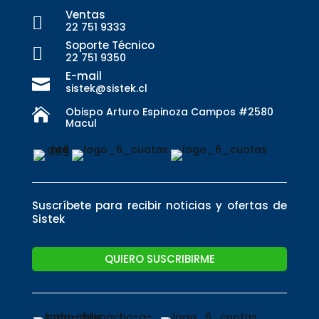
Ventas

22 751 9333
Soporte Técnico

22 751 9350
E-mail

sistek@sistek.cl
Obispo Arturo Espinoza Campos #2580

Macul
Suscríbete para recibir noticias y ofertas de
Sistek
QUIERO SUSCRIBIRME