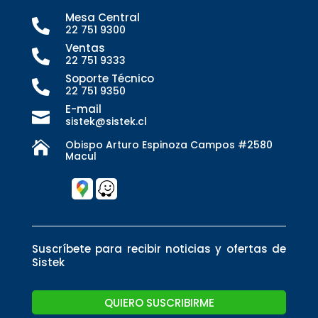
Mesa Central

22 751 9300
Ventas

22 751 9333
Soporte Técnico

22 751 9350
E-mail

sistek@sistek.cl
Obispo Arturo Espinoza Campos #2580

Macul
Suscríbete para recibir noticias y ofertas de
Sistek
QUIERO SUSCRIBIRME