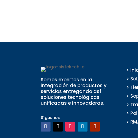
> Ini
> So
Somos expertos en la
integración de productos y
> Ti
servicios entregando así
> So
soluciones tecnológicas
unificadas e innovadoras.
> Tr
> Po
Síguenos
> RM