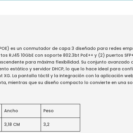
6POE) es un conmutador de capa 3 diseñado para redes empr
tos RJ45 10GbE con soporte 802.3bt PoE++ y (2) puertos SFP
ascendente para máxima flexibilidad. Su conjunto avanzado d
nto estático y servidor DHCP, lo que lo hace ideal para co
XG. La pantalla táctil y la integración con la aplicación web 
ta, mientras que su diseño compacto lo convierte en una sol
Ancho
Peso
3,18 CM
3,2