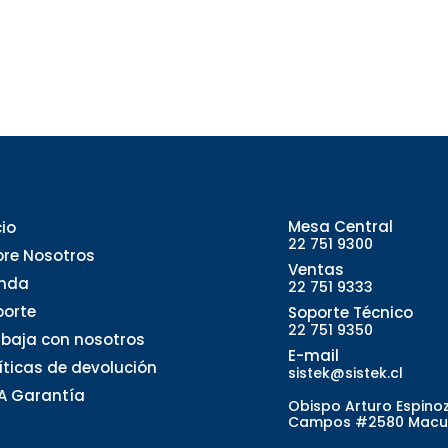
Mesa Central
cio
22 751 9300
bre Nosotros
Ventas
enda
22 751 9333
porte
Soporte Técnico
22 751 9350
abaja con nosotros
E-mail
líticas de devolución
sistek@sistek.cl
A Garantía
Obispo Arturo Espino
Campos #2580 Macu