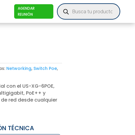
Products
AGENDAR
search
REUNIÓN
as:
Networking
,
Switch Poe
,
ial con el US-XG-6POE,
tigigabit, PoE++ y
de red desde cualquier
ÓN TÉCNICA