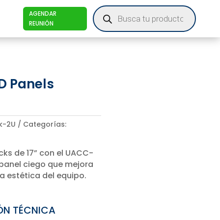
Products
AGENDAR
search
REUNIÓN
D Panels
k-2U
Categorías:
cks de 17” con el UACC-
panel ciego que mejora
 la estética del equipo.
ÓN TÉCNICA