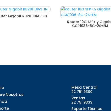
uter Gigabit RB2011UiAS-IN
Router 10G SFP+ y Gigab
CCR1036-8G-2S+EM
Mesa Central
cio
22 751 9300
bre Nosotros
Ventas
enda
22 751 9333
porte
Soporte Técnico