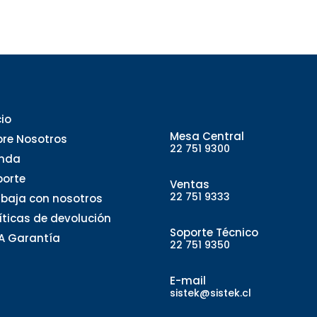
cio
Mesa Central
bre Nosotros
22 751 9300
enda
porte
Ventas
22 751 9333
abaja con nosotros
líticas de devolución
Soporte Técnico
A Garantía
22 751 9350
E-mail
sistek@sistek.cl