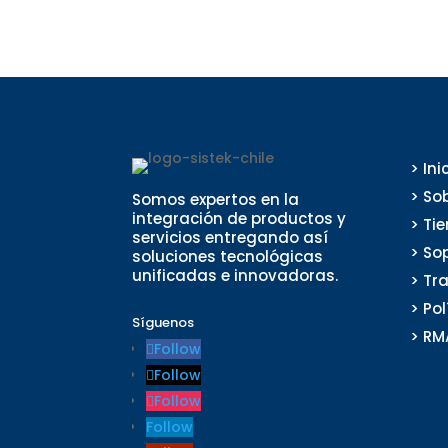
> Ini
> So
Somos expertos en la
integración de productos y
> Ti
servicios entregando así
> So
soluciones tecnológicas
unificadas e innovadoras.
> Tr
> Po
Síguenos
> RM
Follow
Follow
Follow
Follow