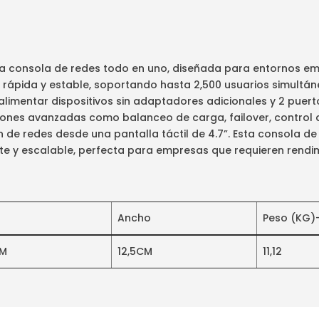
na consola de redes todo en uno, diseñada para entornos e
 rápida y estable, soportando hasta 2,500 usuarios simultán
 alimentar dispositivos sin adaptadores adicionales y 2 puer
iones avanzadas como balanceo de carga, failover, control d
n de redes desde una pantalla táctil de 4.7”. Esta consola de
nte y escalable, perfecta para empresas que requieren rendim
Ancho
Peso (KG)
CM
12,5CM
11,12