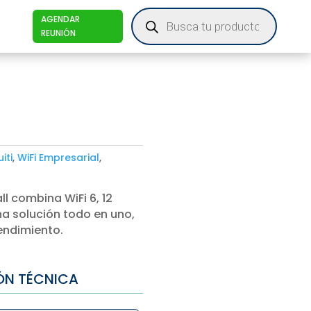
Products
AGENDAR
search
REUNIÓN
iti
,
WiFi Empresarial
,
l combina WiFi 6, 12
na solución todo en uno,
rendimiento.
ÓN TÉCNICA