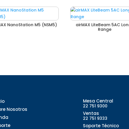
MAX NanoStation M5 (NSM5)
airMAX LiteBeam 5AC Lon
Range
Mesa Central
cio
22 751 9300
bre Nosotros
Ventas
enda
22 751 9333
porte
Soporte Técnico