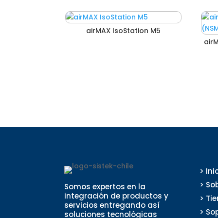
airMAX IsoStation M5
air
> Ini
> So
Somos expertos en la
integración de productos y
> Ti
servicios entregando así
> So
soluciones tecnológicas