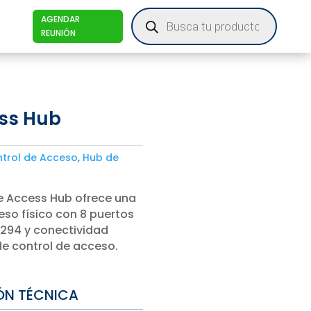
Products
AGENDAR
search
REUNIÓN
ess Hub
trol de Acceso
,
Hub de
ise Access Hub ofrece una
so físico con 8 puertos
L 294 y conectividad
de control de acceso.
ÓN TÉCNICA