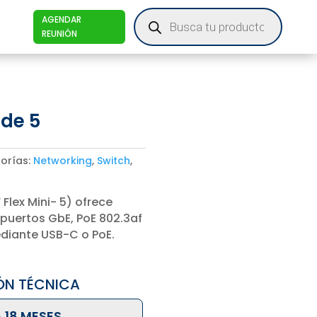
Products
AGENDAR
search
REUNIÓN
 de 5
orías:
Networking
,
Switch
,
 Flex Mini- 5) ofrece
puertos GbE, PoE 802.3af
ediante USB-C o PoE.
ÓN TÉCNICA
 18 MESES