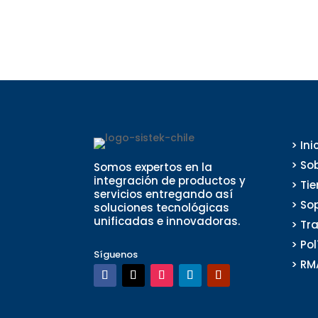
> Ini
> So
Somos expertos en la
integración de productos y
> Ti
servicios entregando así
> So
soluciones tecnológicas
unificadas e innovadoras.
> Tr
> Po
Síguenos
> RM