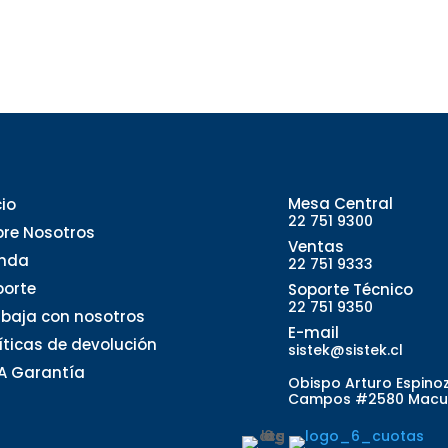
Mesa Central
cio
22 751 9300
bre Nosotros
Ventas
enda
22 751 9333
porte
Soporte Técnico
22 751 9350
abaja con nosotros
E-mail
líticas de devolución
sistek@sistek.cl
A Garantía
Obispo Arturo Espino
Campos #2580 Macu