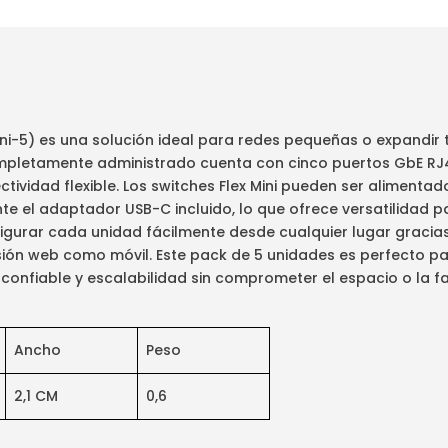
mini-5) es una solución ideal para redes pequeñas o expandir
ompletamente administrado cuenta con cinco puertos GbE RJ4
tividad flexible. Los switches Flex Mini pueden ser alimenta
e el adaptador USB-C incluido, lo que ofrece versatilidad p
urar cada unidad fácilmente desde cualquier lugar gracias a 
rsión web como móvil. Este pack de 5 unidades es perfecto p
nfiable y escalabilidad sin comprometer el espacio o la fac
Ancho
Peso
2,1 CM
0,6