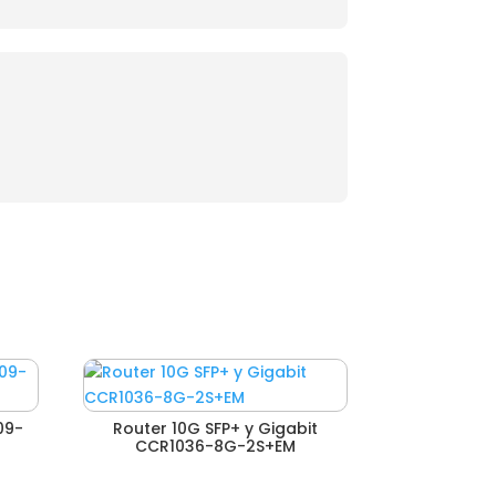
09-
Router 10G SFP+ y Gigabit
CCR1036-8G-2S+EM