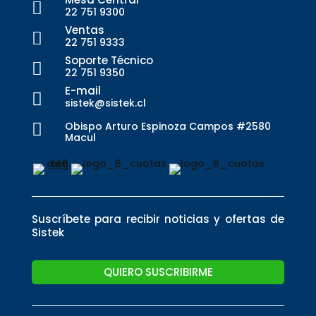

22 751 9300
Ventas

22 751 9333
Soporte Técnico

22 751 9350
E-mail

sistek@sistek.cl
Obispo Arturo Espinoza Campos #2580

Macul
Suscríbete para recibir noticias y ofertas de
Sistek
QUIERO SUSCRIBIRME