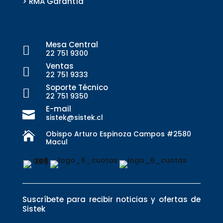
> RMA Garantía
Mesa Central

22 751 9300
Ventas

22 751 9333
Soporte Técnico

22 751 9350
E-mail

sistek@sistek.cl
Obispo Arturo Espinoza Campos #2580

Macul
Suscríbete para recibir noticias y ofertas de
Sistek