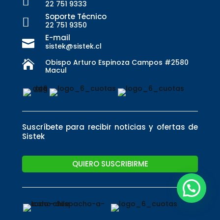

22 751 9333
Soporte Técnico

22 751 9350
E-mail

sistek@sistek.cl
Obispo Arturo Espinoza Campos #2580

Macul
Suscríbete para recibir noticias y ofertas de
Sistek
QUIERO SUSCRIBIRME