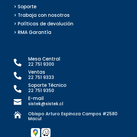
> Soporte
> Trabaja con nosotros
> Políticas de devolución
> RMA Garantía
Mesa Central

22 751 9300
Ventas

22 751 9333
Soporte Técnico

22 751 9350
E-mail

sistek@sistek.cl
Obispo Arturo Espinoza Campos #2580

Macul