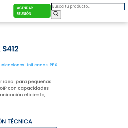
Products
AGENDAR
search
REUNIÓN
 S412
nicaciones Unificadas
,
PBX
ar ideal para pequeñas
oIP con capacidades
nicación eficiente,
ÓN TÉCNICA