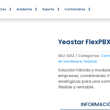
ctos
Academia
Soporte
Contáctanos
Yeastar FlexPBX
SKU:
S412
Categorías:
Comu
en Hardware
,
Yeastar
Solución híbrida y modul
empresas, combinando V
analógicas para una comu
flexible y rentable.
INFORMACI