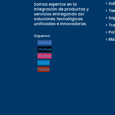
> So
Somos expertos en la
integración de productos y
> Ti
servicios entregando así
> So
soluciones tecnológicas
unificadas e innovadoras.
> Tr
> Po
Síguenos
> RM
Follow
Follow
Follow
Follow
Follow