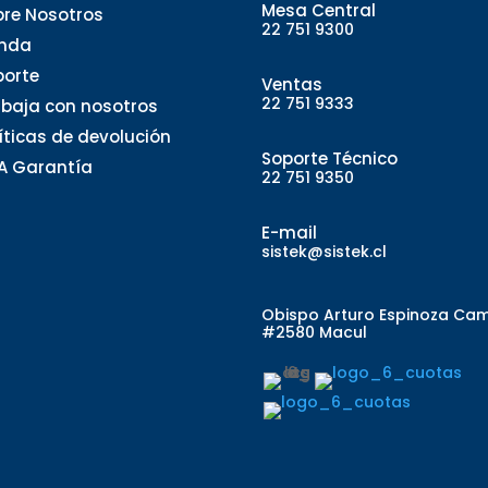
Mesa Central
bre Nosotros
22 751 9300
enda
porte
Ventas
22 751 9333
abaja con nosotros
líticas de devolución
Soporte Técnico
A Garantía
22 751 9350
E-mail
sistek@sistek.cl
Obispo Arturo Espinoza Ca
#2580 Macul