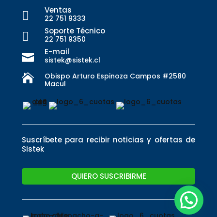
Ventas

22 751 9333
Soporte Técnico

22 751 9350
E-mail

sistek@sistek.cl
Obispo Arturo Espinoza Campos #2580

Macul
Suscríbete para recibir noticias y ofertas de
Sistek
QUIERO SUSCRIBIRME