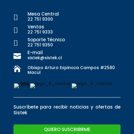
Mesa Central

22 751 9300
Ventas

22 751 9333
Soporte Técnico

22 751 9350
E-mail

sistek@sistek.cl
Obispo Arturo Espinoza Campos #2580

Macul
Suscríbete para recibir noticias y ofertas de
Sistek
QUIERO SUSCRIBIRME