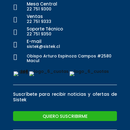
Mesa Central

22 751 9300
Ventas

22 751 9333
Soporte Técnico

22 751 9350
E-mail

sistek@sistek.cl
Obispo Arturo Espinoza Campos #2580

Macul
Suscríbete para recibir noticias y ofertas de
Sistek
QUIERO SUSCRIBIRME