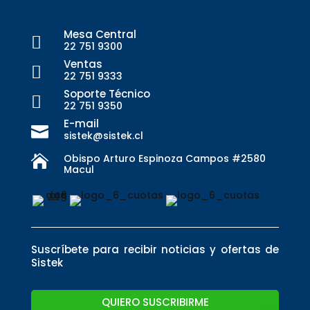
Mesa Central

22 751 9300
Ventas

22 751 9333
Soporte Técnico

22 751 9350
E-mail

sistek@sistek.cl
Obispo Arturo Espinoza Campos #2580

Macul
Suscríbete para recibir noticias y ofertas de
Sistek
QUIERO SUSCRIBIRME