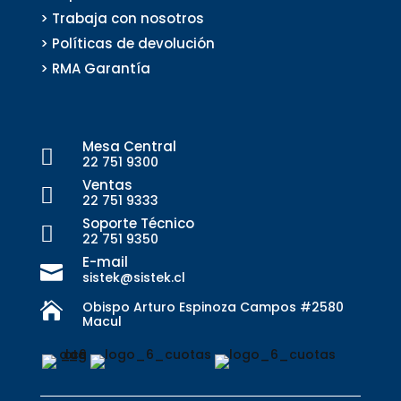
> Trabaja con nosotros
> Políticas de devolución
> RMA Garantía
Mesa Central

22 751 9300
Ventas

22 751 9333
Soporte Técnico

22 751 9350
E-mail

sistek@sistek.cl
Obispo Arturo Espinoza Campos #2580

Macul