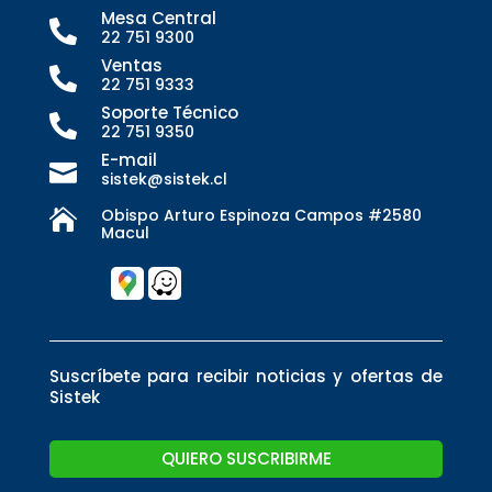
Mesa Central

22 751 9300
Ventas

22 751 9333
Soporte Técnico

22 751 9350
E-mail

sistek@sistek.cl
Obispo Arturo Espinoza Campos #2580

Macul
Suscríbete para recibir noticias y ofertas de
Sistek
QUIERO SUSCRIBIRME