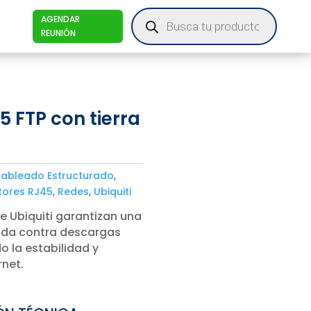
Products
AGENDAR
search
REUNIÓN
 FTP con tierra
ableado Estructurado
,
ores RJ45
,
Redes
,
Ubiquiti
 Ubiquiti garantizan una
ida contra descargas
o la estabilidad y
rnet.