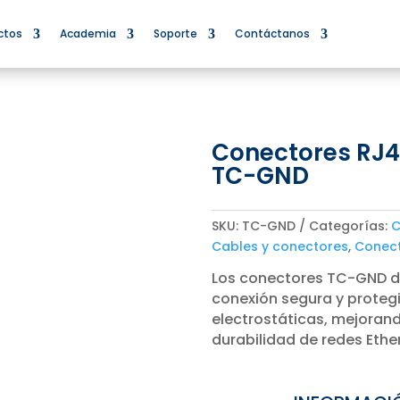
ctos
Academia
Soporte
Contáctanos
Conectores RJ45
TC-GND
SKU:
TC-GND
Categorías:
C
Cables y conectores
,
Conect
Los conectores TC-GND de
conexión segura y proteg
electrostáticas, mejorand
durabilidad de redes Ethe