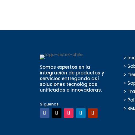
> Ini
> So
Somos expertos en la
integración de productos y
> Ti
servicios entregando así
> So
soluciones tecnológicas
unificadas e innovadoras.
> Tr
> Po
Síguenos
> RM