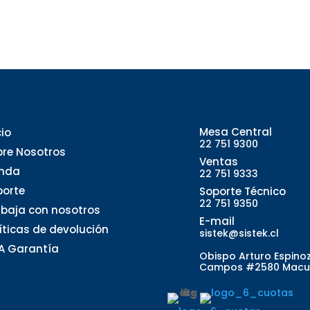
Mesa Central
cio
22 751 9300
bre Nosotros
Ventas
enda
22 751 9333
porte
Soporte Técnico
22 751 9350
abaja con nosotros
E-mail
líticas de devolución
sistek@sistek.cl
A Garantía
Obispo Arturo Espino
Campos #2580 Macu