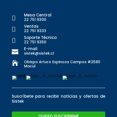
Mesa Central

22 751 9300
Ventas

22 751 9333
Soporte Técnico

22 751 9350
E-mail

sistek@sistek.cl
Obispo Arturo Espinoza Campos #2580

Macul
Suscríbete para recibir noticias y ofertas de
Sistek
QUIERO SUSCRIBIRME