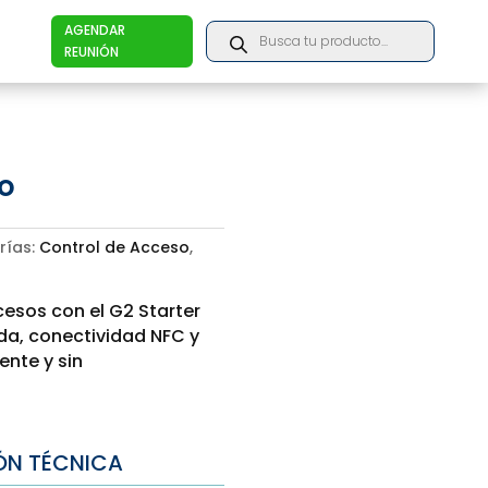
Products
AGENDAR
search
REUNIÓN
ro
rías:
Control de Acceso
,
cesos con el G2 Starter
da, conectividad NFC y
ente y sin
ÓN TÉCNICA