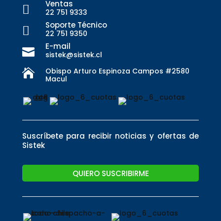
Ventas

22 751 9333
Soporte Técnico

22 751 9350
E-mail

sistek@sistek.cl
Obispo Arturo Espinoza Campos #2580

Macul
Suscríbete para recibir noticias y ofertas de
Sistek
QUIERO SUSCRIBIRME