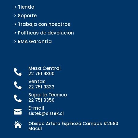
> Tienda
> Soporte
> Trabaja con nosotros
> Políticas de devolución
> RMA Garantía
Mesa Central

22 751 9300
Ventas

22 751 9333
Soporte Técnico

22 751 9350
E-mail

sistek@sistek.cl
Obispo Arturo Espinoza Campos #2580

Macul