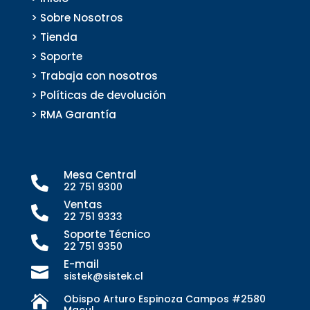
> Sobre Nosotros
> Tienda
> Soporte
> Trabaja con nosotros
> Políticas de devolución
> RMA Garantía
Mesa Central

22 751 9300
Ventas

22 751 9333
Soporte Técnico

22 751 9350
E-mail

sistek@sistek.cl
Obispo Arturo Espinoza Campos #2580

Macul