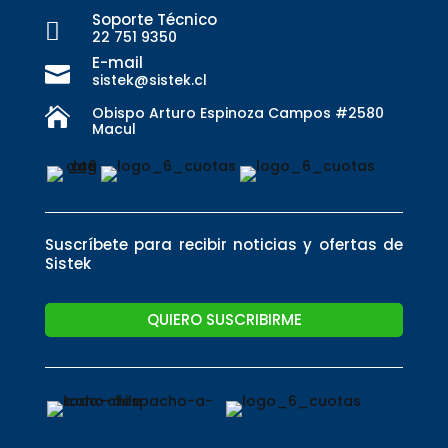
Soporte Técnico

22 751 9350
E-mail

sistek@sistek.cl
Obispo Arturo Espinoza Campos #2580

Macul
Suscríbete para recibir noticias y ofertas de
Sistek
QUIERO SUSCRIBIRME