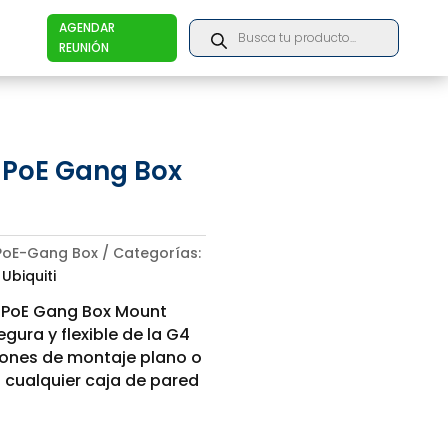
Products
AGENDAR
search
REUNIÓN
 PoE Gang Box
PoE-Gang Box
Categorías:
,
Ubiquiti
ro PoE Gang Box Mount
gura y flexible de la G4
iones de montaje plano o
 cualquier caja de pared