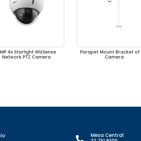
MP 4x Starlight WizSense
Parapet Mount Bracket of
Network PTZ Camera
Camera
Mesa Central
cio

22 751 9300