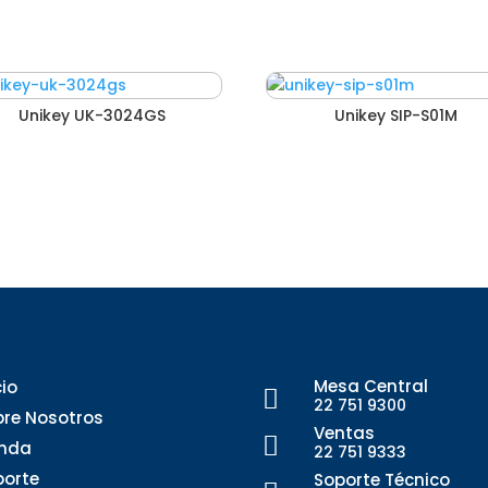
Unikey UK-3024GS
Unikey SIP-S01M
Mesa Central
cio

22 751 9300
bre Nosotros
Ventas

enda
22 751 9333
porte
Soporte Técnico