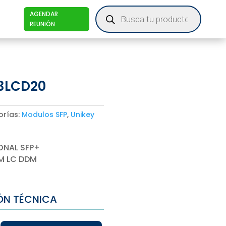
Products
AGENDAR
search
REUNIÓN
-3LCD20
orías:
Modulos SFP
,
Unikey
ONAL SFP+
M LC DDM
ÓN TÉCNICA