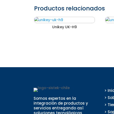
Productos relacionados
Unikey UK-H9
> Ini
> So
Somos expertos en la
integración de productos y
> Ti
servicios entregando así
> So
soluciones tecnológicas