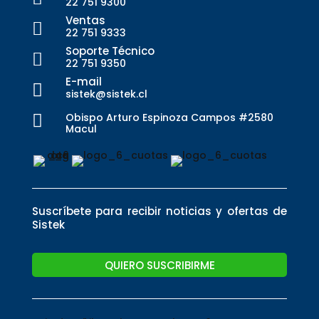
22 751 9300
Ventas

22 751 9333
Soporte Técnico

22 751 9350
E-mail

sistek@sistek.cl
Obispo Arturo Espinoza Campos #2580

Macul
Suscríbete para recibir noticias y ofertas de
Sistek
QUIERO SUSCRIBIRME