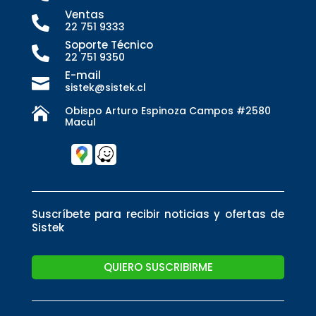
Ventas

22 751 9333
Soporte Técnico

22 751 9350
E-mail

sistek@sistek.cl
Obispo Arturo Espinoza Campos #2580

Macul
Suscríbete para recibir noticias y ofertas de
Sistek
QUIERO SUSCRIBIRME