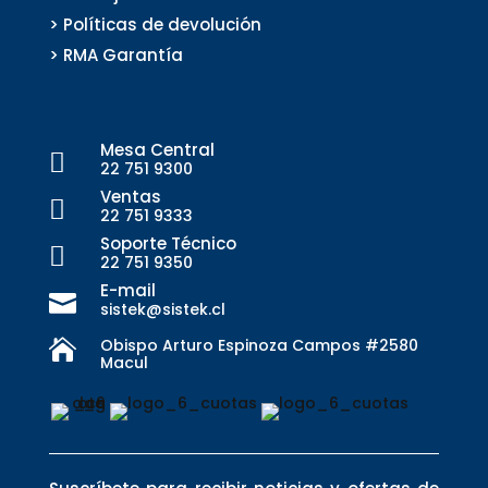
> Políticas de devolución
> RMA Garantía
Mesa Central

22 751 9300
Ventas

22 751 9333
Soporte Técnico

22 751 9350
E-mail

sistek@sistek.cl
Obispo Arturo Espinoza Campos #2580

Macul