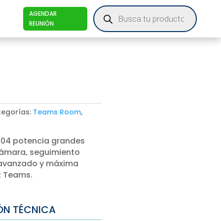
Products
AGENDAR
search
REUNIÓN
egorías:
Teams Room
,
004 potencia grandes
cámara, seguimiento
il avanzado y máxima
ft Teams.
ÓN TÉCNICA