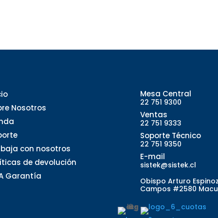
Mesa Central
cio
22 751 9300
bre Nosotros
Ventas
enda
22 751 9333
porte
Soporte Técnico
22 751 9350
abaja con nosotros
E-mail
líticas de devolución
sistek@sistek.cl
A Garantía
Obispo Arturo Espino
Campos #2580 Macu