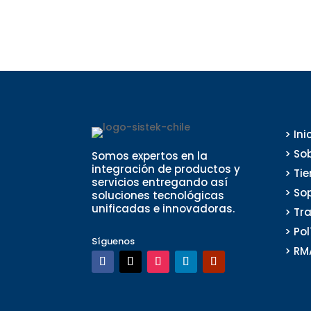
> Ini
> So
Somos expertos en la
integración de productos y
> Ti
servicios entregando así
> So
soluciones tecnológicas
unificadas e innovadoras.
> Tr
> Po
Síguenos
> RM