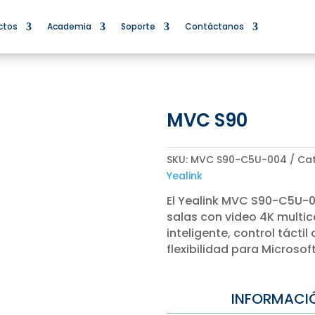
ctos
Academia
Soporte
Contáctanos
MVC S90
SKU:
MVC S90-C5U-004
Cat
Yealink
El Yealink MVC S90-C5U-
salas con video 4K multi
inteligente, control táct
flexibilidad para Microso
INFORMACI