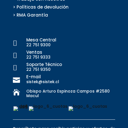
> Políticas de devolución
> RMA Garantía
Mesa Central

22 751 9300
Ventas

22 751 9333
Soporte Técnico

22 751 9350
E-mail

sistek@sistek.cl
Obispo Arturo Espinoza Campos #2580

Macul