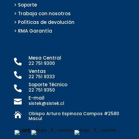
> Soporte
> Trabaja con nosotros
> Políticas de devolución
> RMA Garantía
Mesa Central

22 751 9300
Ventas

22 751 9333
Soporte Técnico

22 751 9350
E-mail

sistek@sistek.cl
Obispo Arturo Espinoza Campos #2580

Macul