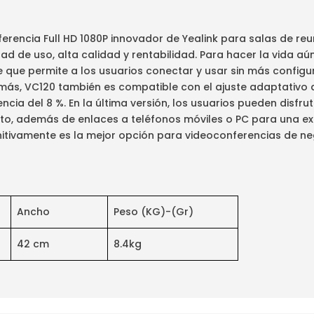
nferencia Full HD 1080P innovador de Yealink para salas de r
d de uso, alta calidad y rentabilidad. Para hacer la vida aú
te que permite a los usuarios conectar y usar sin más configur
emás, VC120 también es compatible con el ajuste adaptativo
cia del 8 %. En la última versión, los usuarios pueden disfr
unto, además de enlaces a teléfonos móviles o PC para una e
nitivamente es la mejor opción para videoconferencias de ne
Ancho
Peso (KG)-(Gr)
42 cm
8.4kg