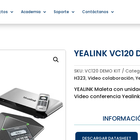
ctos
Academia
Soporte
Contáctanos
YEALINK VC120 
SKU:
VC120 DEMO KIT
Categ
H323
,
Video colaboración
,
Y
YEALINK Maleta con unid
Video conferencia Yealink
INFORMACI
DESCARGAR DATASHEET