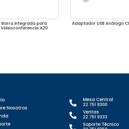
Barra integrada para
Adaptador USB Análogo C
Videoconferencia A20
Mesa Central
cio

22 751 9300
bre Nosotros
Ventas

enda
22 751 9333
porte
Soporte Técnico
