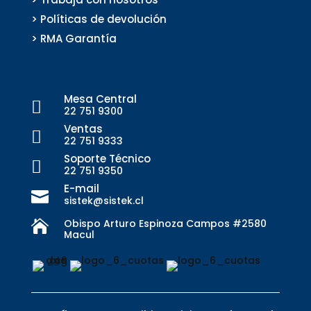
> Políticas de devolución
> RMA Garantía
Mesa Central

22 751 9300
Ventas

22 751 9333
Soporte Técnico

22 751 9350
E-mail

sistek@sistek.cl
Obispo Arturo Espinoza Campos #2580

Macul