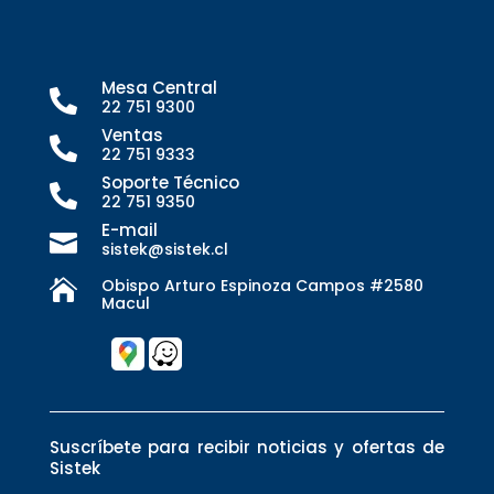
Mesa Central

22 751 9300
Ventas

22 751 9333
Soporte Técnico

22 751 9350
E-mail

sistek@sistek.cl
Obispo Arturo Espinoza Campos #2580

Macul
Suscríbete para recibir noticias y ofertas de
Sistek