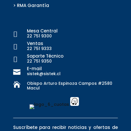
> RMA Garantía
Mesa Central

22 751 9300
Ventas

22 751 9333
Soporte Técnico

22 751 9350
E-mail

sistek@sistek.cl
Obispo Arturo Espinoza Campos #2580

Macul
Suscríbete para recibir noticias y ofertas de