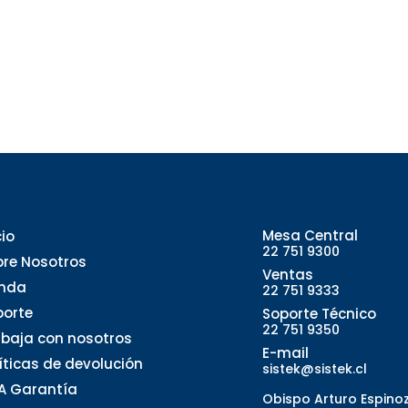
Mesa Central
cio
22 751 9300
bre Nosotros
Ventas
enda
22 751 9333
porte
Soporte Técnico
22 751 9350
abaja con nosotros
E-mail
líticas de devolución
sistek@sistek.cl
A Garantía
Obispo Arturo Espino