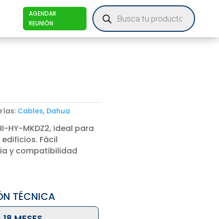
Products
AGENDAR
search
REUNIÓN
rías:
Cables
,
Dahua
I-HY-MKDZ2, ideal para
dificios. Fácil
cia y compatibilidad
ÓN TÉCNICA
 18 MESES