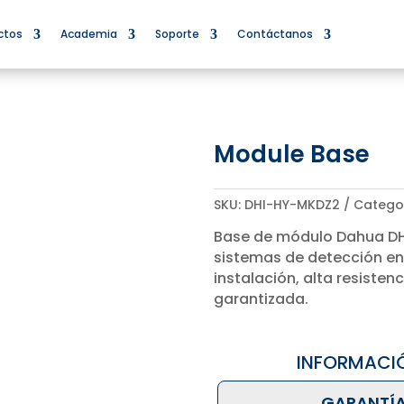
ctos
Academia
Soporte
Contáctanos
Module Base
SKU:
DHI-HY-MKDZ2
Catego
Base de módulo Dahua DH
sistemas de detección en e
instalación, alta resisten
garantizada.
INFORMACI
GARANTÍA