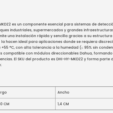
KDZ2 es un componente esencial para sistemas de detección
parques industriales, supermercados y grandes infraestructura
ite una instalación rápida y sencilla gracias a su estructur
la hacen ideal para aplicaciones donde se requiera discreció
+55 °C, con alta tolerancia a la humedad (≤ 95% sin condens
 Es compatible con módulos direccionables Dahua, formando 
encias. El SKU del producto es DHI-HY-MKDZ2 y forma parte d
.
argo
Ancho
,0 CM
1,4 CM