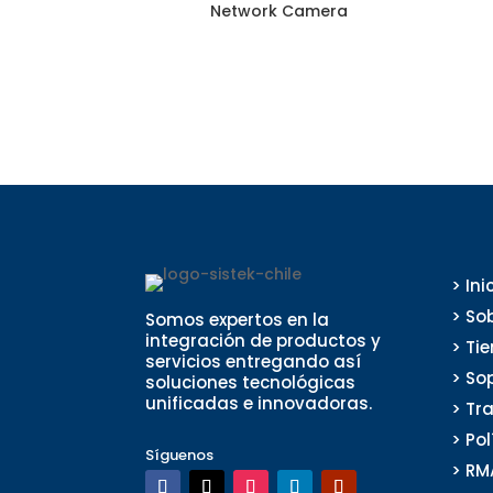
Network Camera
> Ini
> So
Somos expertos en la
integración de productos y
> Ti
servicios entregando así
> So
soluciones tecnológicas
unificadas e innovadoras.
> Tr
> Po
Síguenos
> RM