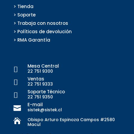
> Tienda
> Soporte
> Trabaja con nosotros
> Políticas de devolución
> RMA Garantía
Mesa Central

22 751 9300
Ventas

22 751 9333
Soporte Técnico

22 751 9350
E-mail

sistek@sistek.cl
Obispo Arturo Espinoza Campos #2580

Macul