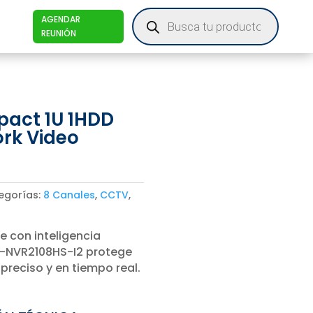
Products
AGENDAR
search
REUNIÓN
act 1U 1HDD
rk Video
egorías:
8 Canales
,
CCTV
,
e con inteligencia
DHI-NVR2108HS-I2 protege
preciso y en tiempo real.