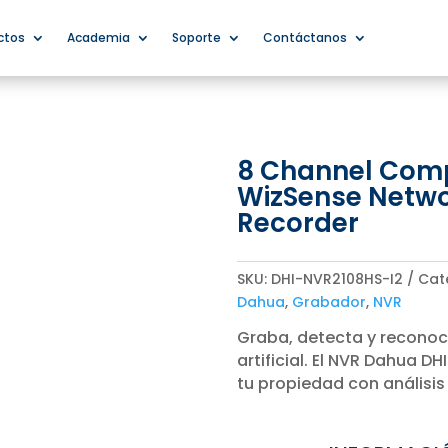
ctos
Academia
Soporte
Contáctanos
8 Channel Comp
WizSense Netwo
Recorder
SKU:
DHI-NVR2108HS-I2
Cat
Dahua
,
Grabador
,
NVR
Graba, detecta y reconoc
artificial. El NVR Dahua 
tu propiedad con análisis 