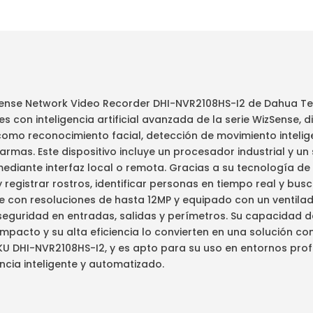
Sense Network Video Recorder DHI-NVR2108HS-I2 de Dahua T
 con inteligencia artificial avanzada de la serie WizSense,
como reconocimiento facial, detección de movimiento intelig
larmas. Este dispositivo incluye un procesador industrial y un
mediante interfaz local o remota. Gracias a su tecnología de
y registrar rostros, identificar personas en tiempo real y bu
on resoluciones de hasta 12MP y equipado con un ventilador
seguridad en entradas, salidas y perímetros. Su capacidad d
mpacto y su alta eficiencia lo convierten en una solución co
KU DHI-NVR2108HS-I2, y es apto para su uso en entornos prof
ncia inteligente y automatizado.