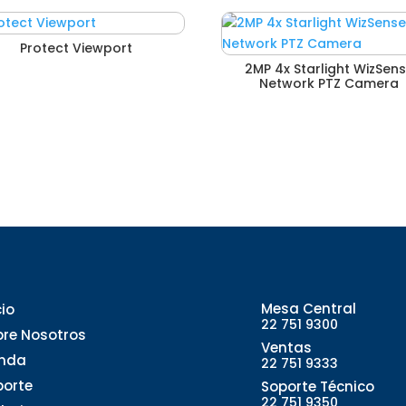
Protect Viewport
2MP 4x Starlight WizSen
Network PTZ Camera
Mesa Central
cio
22 751 9300
bre Nosotros
Ventas
enda
22 751 9333
porte
Soporte Técnico
22 751 9350