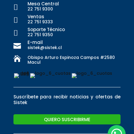
Mesa Central

22 751 9300
Ventas

22 751 9333
Soporte Técnico

22 751 9350
E-mail

sistek@sistek.cl
Obispo Arturo Espinoza Campos #2580

Macul
Suscríbete para recibir noticias y ofertas de
Sistek
QUIERO SUSCRIBIRME