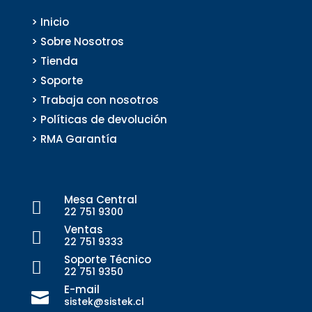
> Inicio
> Sobre Nosotros
> Tienda
> Soporte
> Trabaja con nosotros
> Políticas de devolución
> RMA Garantía
Mesa Central

22 751 9300
Ventas

22 751 9333
Soporte Técnico

22 751 9350
E-mail

sistek@sistek.cl