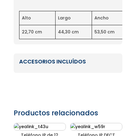
Alto
Largo
Ancho
Pe
22,70 cm
44,30 cm
53,50 cm
10
ACCESORIOS INCLUÍDOS
Productos relacionados
Teléfono IP de 12
Teléfono IP DECT