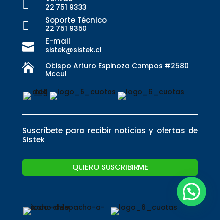

22 751 9333
Soporte Técnico

22 751 9350
E-mail

sistek@sistek.cl
Obispo Arturo Espinoza Campos #2580

Macul
Suscríbete para recibir noticias y ofertas de
Sistek
QUIERO SUSCRIBIRME