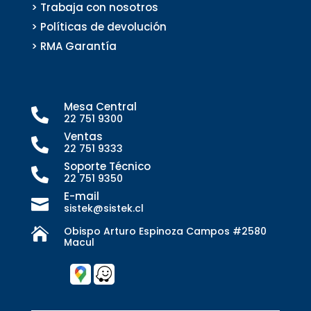
> Trabaja con nosotros
> Políticas de devolución
> RMA Garantía
Mesa Central

22 751 9300
Ventas

22 751 9333
Soporte Técnico

22 751 9350
E-mail

sistek@sistek.cl
Obispo Arturo Espinoza Campos #2580

Macul