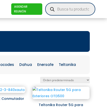
Products
AGENDAR
search
REUNIÓN
iocodes
Dahua
Enersafe
Teltonika
2 Conmutador
Teltonika Router 5G para