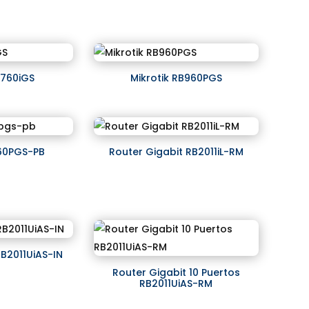
B760iGS
Mikrotik RB960PGS
960PGS-PB
Router Gigabit RB2011iL-RM
RB2011UiAS-IN
Router Gigabit 10 Puertos
RB2011UiAS-RM