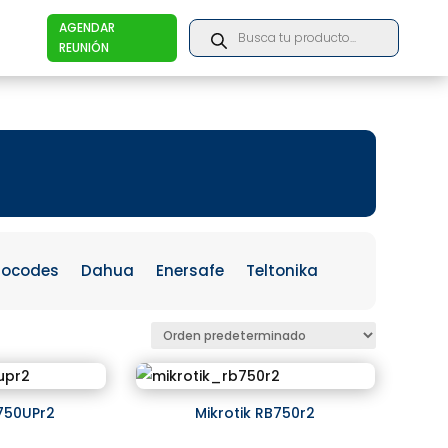
Products
AGENDAR
search
REUNIÓN
iocodes
Dahua
Enersafe
Teltonika
B750UPr2
Mikrotik RB750r2