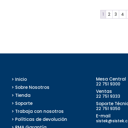
1
2
3
4
Mesa Central
> Inicio
22 751 9300
> Sobre Nosotros
Ventas
> Tienda
22 751 9333
> Soporte
Soporte Técni
22 751 9350
> Trabaja con nosotros
E-mail
> Políticas de devolución
sistek@sistek.c
> RMA Garantía