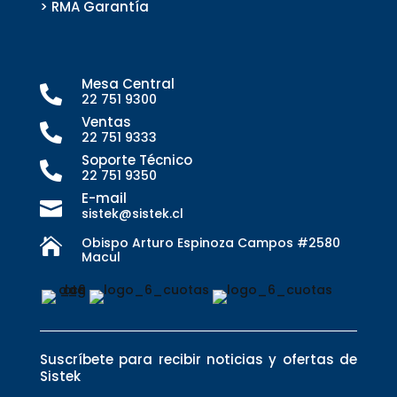
> RMA Garantía
Mesa Central

22 751 9300
Ventas

22 751 9333
Soporte Técnico

22 751 9350
E-mail

sistek@sistek.cl
Obispo Arturo Espinoza Campos #2580

Macul
Suscríbete para recibir noticias y ofertas de
Sistek